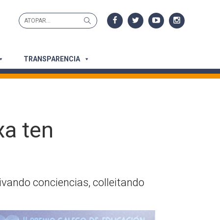
Search
Search
for:
TRANSPARENCIA
xa ten
ivando conciencias, colleitando