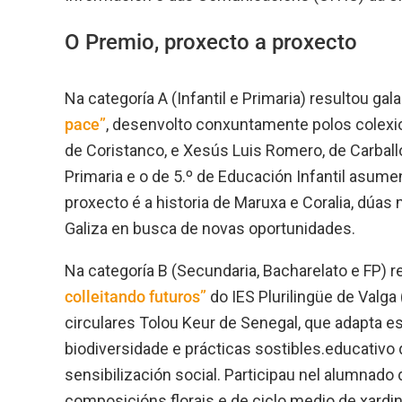
O Premio, proxecto a proxecto
Na categoría A (Infantil e Primaria) resultou ga
pace”
, desenvolto conxuntamente polos colexi
de Coristanco, e Xesús Luis Romero, de Carbal
Primaria e o de 5.º de Educación Infantil asume
proxecto é a historia de Maruxa e Coralia, dúa
Galiza en busca de novas oportunidades.
Na categoría B (Secundaria, Bacharelato e FP) r
colleitando futuros”
do IES Plurilingüe de Valga
circulares Tolou Keur de Senegal, que adapta 
biodiversidade e prácticas sostibles.educativo
sensibilización social. Participau nel alumnado 
composicións florais e de ciclo medio de xardiner