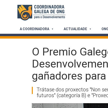
Skip
to
content
A COORDINADORA
ACTUALIDADE
ONG
O Premio Galeg
Desenvolvement
gañadores para 
Trátase dos proxectos "Non sem
futuros" (categoría B) e "Proxe