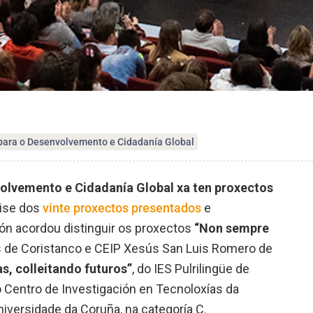
para o Desenvolvemento e Cidadanía Global
olvemento e Cidadanía Global xa ten proxectos
ise dos
vinte proxectos presentados
e
ción acordou distinguir os proxectos
“Non sempre
s de Coristanco e CEIP Xesús San Luis Romero de
s, colleitando futuros”
, do IES Pulrilingüe de
 Centro de Investigación en Tecnoloxías da
iversidade da Coruña, na categoría C.