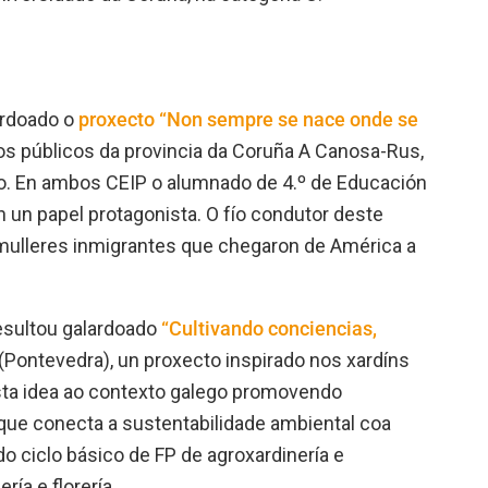
lardoado o
proxecto “Non sempre se nace onde se
os públicos da provincia da Coruña A Canosa-Rus,
lo. En ambos CEIP o alumnado de 4.º de Educación
n un papel protagonista. O fío condutor deste
s mulleres inmigrantes que chegaron de América a
esultou galardoado
“Cultivando conciencias,
 (Pontevedra), un proxecto inspirado nos xardíns
esta idea ao contexto galego promovendo
 que conecta a sustentabilidade ambiental coa
do ciclo básico de FP de agroxardinería e
ía e florería.