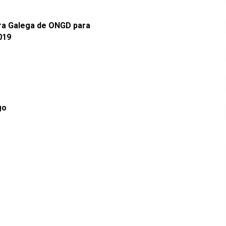
ra Galega de ONGD para
019
go