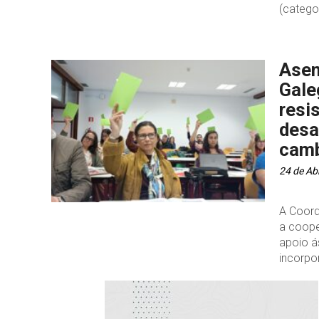
(categor
Asem
Gale
resi
desa
camb
24 de Abr
A Coord
a coope
apoio á
incorpo