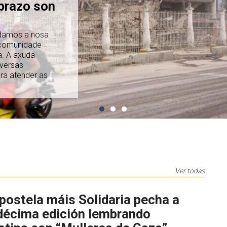
 prazo son
ión do
nvolvemento
co Sur
de e sostibilidade
r do profesorado, a
ducación
Ver todas
ostela máis Solidaria pecha a
décima edición lembrando