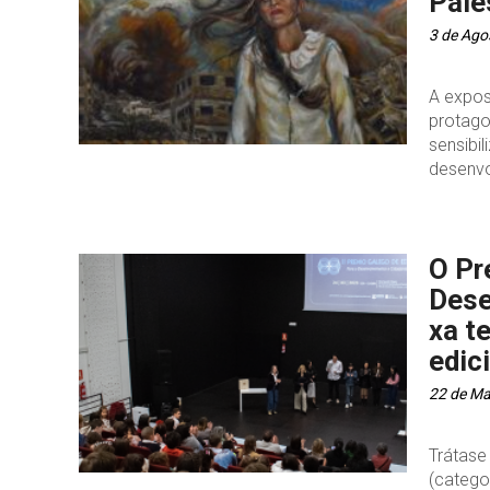
Pale
3 de Ago
A expos
protago
sensibi
desenvo
O Pr
Dese
xa t
edic
22 de Ma
Trátase
(categor