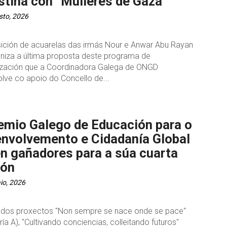
stina con “Mulleres de Gaza”
sto, 2026
ición de acuarelas das irmás Nour e Anwar Abu Rayan
niza a última proposta deste programa de
lización que a Coordinadora Galega de ONGD
lve co apoio do Concello de...
emio Galego de Educación para o
nvolvemento e Cidadanía Global
en gañadores para a súa cuarta
ión
io, 2026
 dos proxectos "Non sempre se nace onde se pace"
ía A), "Cultivando conciencias, colleitando futuros"