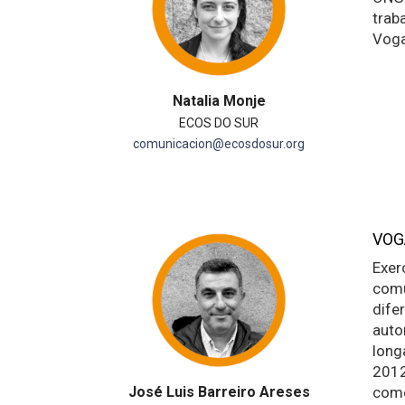
trab
Voga
Natalia Monje
ECOS DO SUR
comunicacion@ecosdosur.org
VOG
Exer
comu
dife
auto
longa
2012
José Luis Barreiro Areses
como