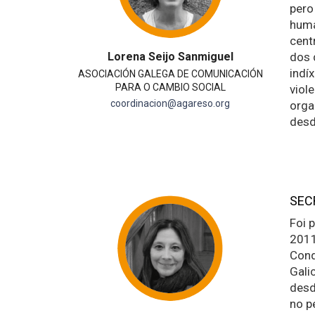
pero
huma
cent
Lorena Seijo Sanmiguel
dos 
indí
ASOCIACIÓN GALEGA DE COMUNICACIÓN
PARA O CAMBIO SOCIAL
viol
coordinacion@agareso.org
orga
desd
SEC
Foi 
2011
Cond
Gali
desd
no p