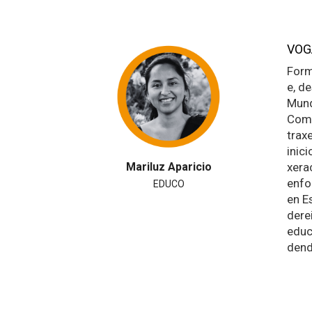
VOG
Form
e, d
Mund
Comu
trax
inic
Mariluz Aparicio
xera
enfo
EDUCO
en E
dere
educ
dend