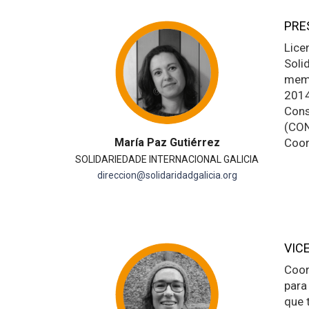
PRE
Lice
Soli
memb
2014
Cons
(CON
María Paz Gutiérrez
Coor
SOLIDARIEDADE INTERNACIONAL GALICIA
direccion@solidaridadgalicia.org
VIC
Coor
para
que 