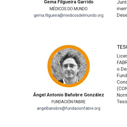
Gema Filgueira Garrido
Junt
memb
MÉDICOS DO MUNDO
Des
gema.filgueira@medicosdelmundo.org
TES
Lice
FABR
o De
Fund
Cons
(CON
Ángel Antonio Bañobre González
Norm
Teso
FUNDACIÓN FABRE
angelbanobre@fundacionfabre.org