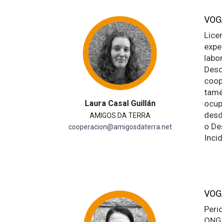
VOG
Lice
expe
labo
Desd
coop
tamé
Laura Casal Guillán
ocup
desd
AMIGOS DA TERRA
o De
cooperacion@amigosdaterra.net
Incid
VOG
Peri
ONG 