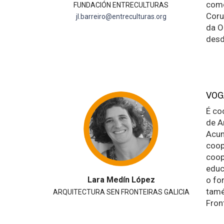
como
FUNDACIÓN ENTRECULTURAS
Coru
jl.barreiro@entreculturas.org
da O
des
VOG
É co
de A
Acum
coop
coop
educ
Lara Medín López
o fo
tamé
ARQUITECTURA SEN FRONTEIRAS GALICIA
Fron