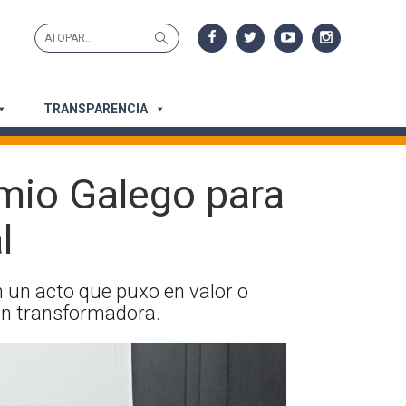
Search
Search
for:
TRANSPARENCIA
emio Galego para
l
n un acto que puxo en valor o
ón transformadora.