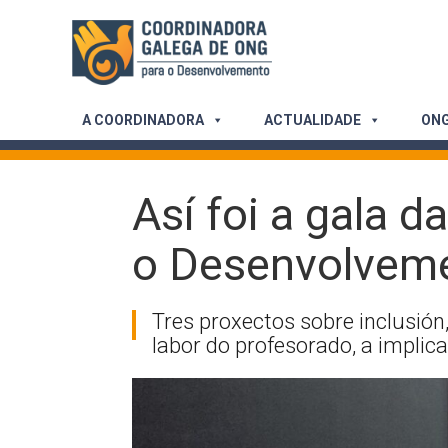
Skip
to
content
A COORDINADORA
ACTUALIDADE
ONG
Así foi a gala 
o Desenvolveme
Tres proxectos sobre inclusión,
labor do profesorado, a impli