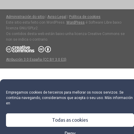
Administración do sitio
|
Aviso Legal
|
Política de cookies
Este sitio esta feito con WordPress.
WordPress
é Software Libre baixo
licenza GNU/GPLv2.
Os contidos desta web están baixo unha licenza Creative Commons se
non se indica o contrario.
Atribución 3.0 España (CC BY 3.0 ES)
Empregamos cookies de terceiros para mellorar os nosos servizos. Se
continúa navegando, consideramos que acepta o seu uso. Más información
en
Todas as cookies
Deny