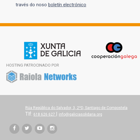
través do noso
boletín electrónico
HOSTING PATROCINADO POR
Rúa República do Salvador, 3, 2ºD, Santiago de Compostela
Tlf:
|
618 626 627
info@galiciasolidaria.org