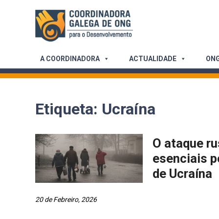
Skip
to
content
A COORDINADORA
ACTUALIDADE
ONG
Etiqueta:
Ucraína
O ataque ru
esenciais p
de Ucraína
20 de Febreiro, 2026