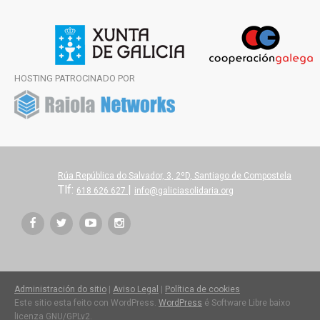
HOSTING PATROCINADO POR
Rúa República do Salvador, 3, 2ºD, Santiago de Compostela
Tlf:
|
618 626 627
info@galiciasolidaria.org
Administración do sitio
|
Aviso Legal
|
Política de cookies
Este sitio esta feito con WordPress.
WordPress
é Software Libre baixo
licenza GNU/GPLv2.