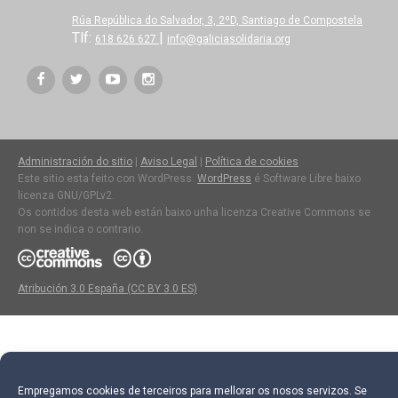
Rúa República do Salvador, 3, 2ºD, Santiago de Compostela
Tlf:
|
618 626 627
info@galiciasolidaria.org
Administración do sitio
|
Aviso Legal
|
Política de cookies
Este sitio esta feito con WordPress.
WordPress
é Software Libre baixo
licenza GNU/GPLv2.
Os contidos desta web están baixo unha licenza Creative Commons se
non se indica o contrario.
Atribución 3.0 España (CC BY 3.0 ES)
Empregamos cookies de terceiros para mellorar os nosos servizos. Se