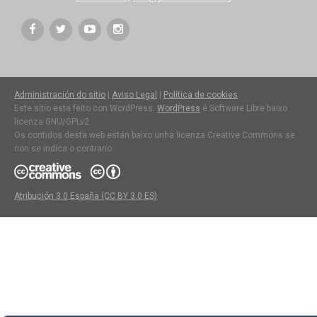
Administración do sitio
|
Aviso Legal
|
Política de cookies
Este sitio esta feito con WordPress.
WordPress
é Software Libre baixo
licenza GNU/GPLv2.
Os contidos desta web están baixo unha licenza Creative Commons se
non se indica o contrario.
Atribución 3.0 España (CC BY 3.0 ES)