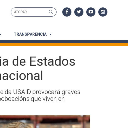
Search
Search
for:
TRANSPARENCIA
ia de Estados
nacional
che da USAID provocará graves
poboacións que viven en