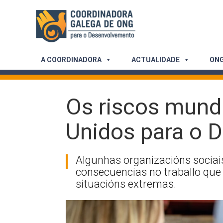
Skip
to
content
A COORDINADORA
ACTUALIDADE
ONG
Os riscos mundi
Unidos para o 
Algunhas organizacións sociai
consecuencias no traballo que
situacións extremas.