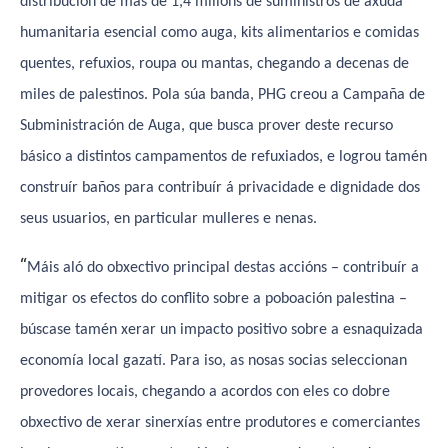
distribución de más de 1,4 millóns de suministros de axuda
humanitaria esencial como auga, kits alimentarios e comidas
quentes, refuxios, roupa ou mantas, chegando a decenas de
miles de palestinos. Pola súa banda, PHG creou a Campaña de
Subministración de Auga, que busca prover deste recurso
básico a distintos campamentos de refuxiados, e logrou tamén
construír baños para contribuír á privacidade e dignidade dos
seus usuarios, en particular mulleres e nenas.
“
Máis aló do obxectivo principal destas accións – contribuír a
mitigar os efectos do conflito sobre a poboación palestina –
búscase tamén xerar un impacto positivo sobre a esnaquizada
economía local gazatí. Para iso, as nosas socias seleccionan
provedores locais, chegando a acordos con eles co dobre
obxectivo de xerar sinerxías entre produtores e comerciantes