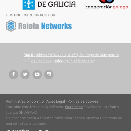
HOSTING PATROCINADO POR
Rúa República do Salvador, 3, 2ºD, Santiago de Compostela
Tlf:
|
618 626 627
info@galiciasolidaria.org
Administración do sitio
|
Aviso Legal
|
Política de cookies
Este sitio esta feito con WordPress.
WordPress
é Software Libre baixo
licenza GNU/GPLv2.
Os contidos desta web están baixo unha licenza Creative Commons se
non se indica o contrario.