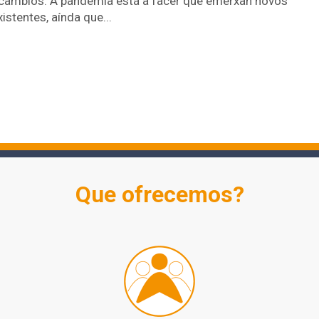
 cambios. A pandemia está a facer que emerxan novos
istentes, aínda que...
Que ofrecemos?