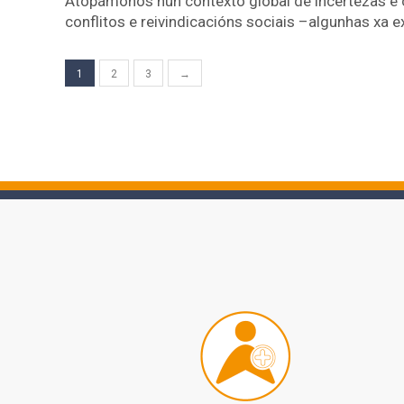
Atopámonos nun contexto global de incertezas e
conflitos e reivindicacións sociais –algunhas xa ex
Paxinación
1
2
3
→
de
entradas