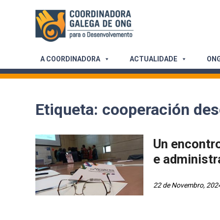
Skip
to
content
A COORDINADORA
ACTUALIDADE
ONG
Etiqueta:
cooperación des
Un encontro
e administr
22 de Novembro, 202