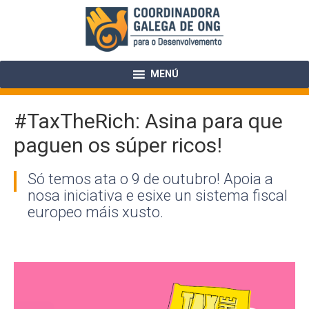
Skip
to
content
MENÚ
#TaxTheRich: Asina para que
paguen os súper ricos!
Só temos ata o 9 de outubro! Apoia a
nosa iniciativa e esixe un sistema fiscal
europeo máis xusto.