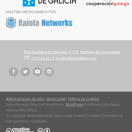
HOSTING PATROCINADO POR
Rúa República do Salvador, 3, 2ºD, Santiago de Compostela
Tlf:
|
618 626 627
info@galiciasolidaria.org
Administración do sitio
|
Aviso Legal
|
Política de cookies
Este sitio esta feito con WordPress.
WordPress
é Software Libre baixo
licenza GNU/GPLv2.
Os contidos desta web están baixo unha licenza Creative Commons se
non se indica o contrario.