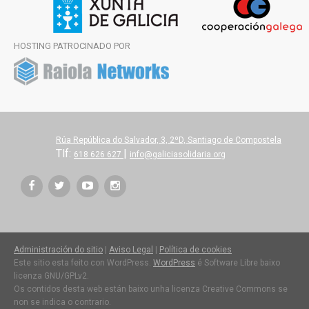
HOSTING PATROCINADO POR
Rúa República do Salvador, 3, 2ºD, Santiago de Compostela
Tlf:
|
618 626 627
info@galiciasolidaria.org
Administración do sitio
|
Aviso Legal
|
Política de cookies
Este sitio esta feito con WordPress.
WordPress
é Software Libre baixo
licenza GNU/GPLv2.
Os contidos desta web están baixo unha licenza Creative Commons se
non se indica o contrario.