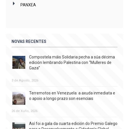
PANXEA
NOVAS RECENTES
Compostela máis Solidaria pecha a súa décima
edición lembrando Palestina con “Mulleres de
Gaza”
3 de Agosto, 2026
Terremotos en Venezuela: a axuda inmediata e
o apoio a longo prazo son esenciais
26 de Xuño, 2026
Así foi a gala da cuarta edición do Premio Galego
para o Desenvolvemento e Cidadanía Global