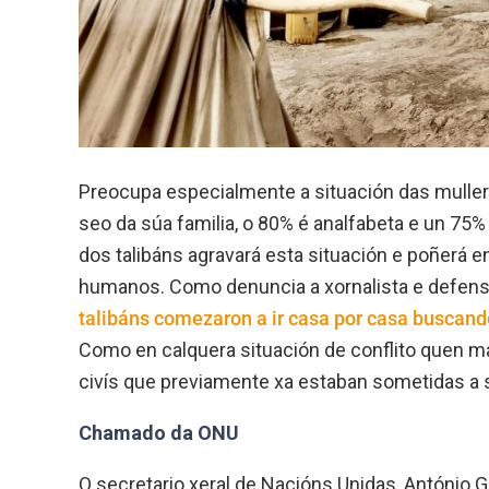
Preocupa especialmente a situación das muller
seo da súa familia, o 80% é analfabeta e un 7
dos talibáns agravará esta situación e poñerá 
humanos. Como denuncia a xornalista e defens
talibáns comezaron a ir casa por casa buscando
Como en calquera situación de conflito quen 
civís que previamente xa estaban sometidas a 
Chamado da ONU
O secretario xeral de Nacións Unidas, António G