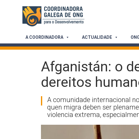
Skip
to
content
A COORDINADORA
ACTUALIDADE
ONG
Afganistán: o de
dereitos human
A comunidade internacional no
quen migra deben ser plenamen
violencia extrema, especialmen