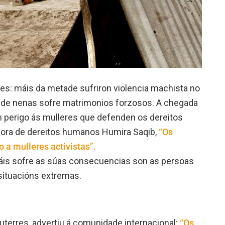
es: máis da metade sufriron violencia machista no
5% de nenas sofre matrimonios forzosos. A chegada
en perigo ás mulleres que defenden os dereitos
ora de dereitos humanos Humira Saqib,
“Os
 a mulleres activistas”.
máis sofre as súas consecuencias son as persoas
situacións extremas.
uterres, advertiu á comunidade internacional:
“Os