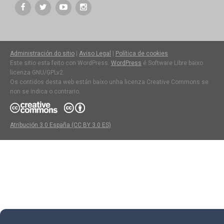
Administración do sitio
|
Aviso Legal
|
Política de cookies
Este sitio esta feito con WordPress.
WordPress
é Software Libre baixo
licenza GNU/GPLv2.
Os contidos desta web están baixo unha licenza Creative Commons se
non se indica o contrario.
Atribución 3.0 España (CC BY 3.0 ES)