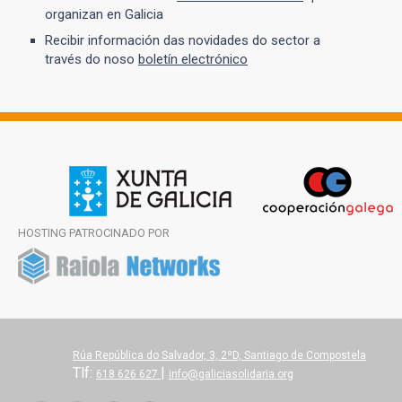
organizan en Galicia
Recibir información das novidades do sector a
través do noso
boletín electrónico
HOSTING PATROCINADO POR
Rúa República do Salvador, 3, 2ºD, Santiago de Compostela
Tlf:
|
618 626 627
info@galiciasolidaria.org