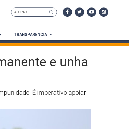
Search
Search
for:
TRANSPARENCIA
rmanente e unha
impunidade. É imperativo apoiar