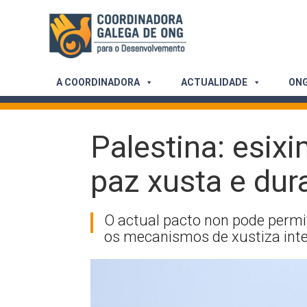
Skip
to
content
A COORDINADORA
ACTUALIDADE
ONG
Palestina: esix
paz xusta e dur
O actual pacto non pode permi
os mecanismos de xustiza inter