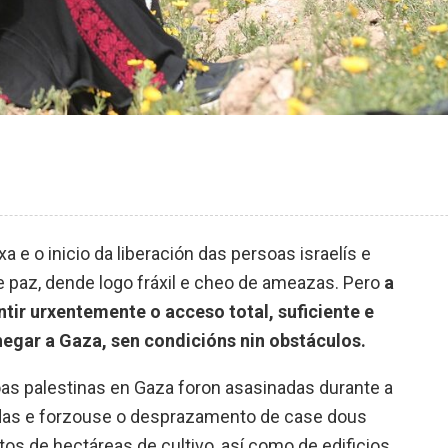
e o inicio da liberación das persoas israelís e
 paz, dende logo fráxil e cheo de ameazas. Pero
a
ntir urxentemente o acceso total, suficiente e
egar a Gaza, sen condicións nin obstáculos.
as palestinas en Gaza foron asasinadas durante a
eridas e forzouse o desprazamento de case dous
os de hectáreas de cultivo, así como de edificios