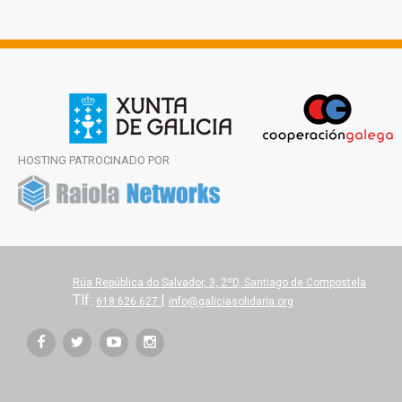
HOSTING PATROCINADO POR
Rúa República do Salvador, 3, 2ºD, Santiago de Compostela
Tlf:
|
618 626 627
info@galiciasolidaria.org