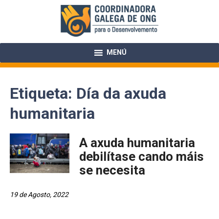
Skip
to
content
MENÚ
Etiqueta:
Día da axuda
humanitaria
A axuda humanitaria
debilítase cando máis
se necesita
19 de Agosto, 2022