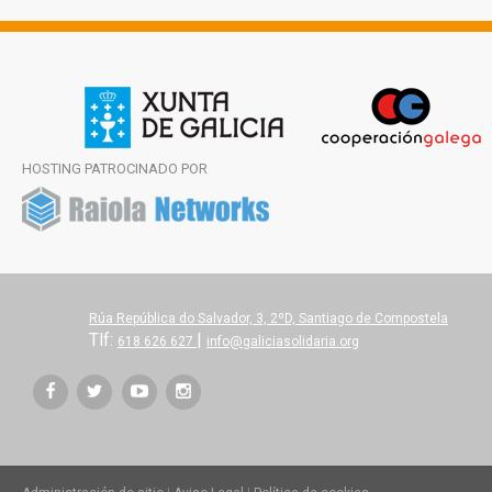
HOSTING PATROCINADO POR
Rúa República do Salvador, 3, 2ºD, Santiago de Compostela
Tlf:
|
618 626 627
info@galiciasolidaria.org