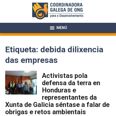
Skip
to
content
MENÚ
Etiqueta:
debida dilixencia
das empresas
Activistas pola
defensa da terra en
Honduras e
representantes da
Xunta de Galicia séntase a falar de
obrigas e retos ambientais