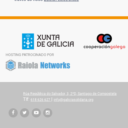
HOSTING PATROCINADO POR
Rúa República do Salvador, 3, 2ºD, Santiago de Compostela
Tlf:
|
618 626 627
info@galiciasolidaria.org