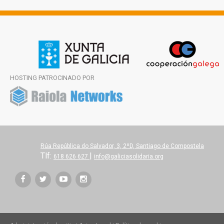
HOSTING PATROCINADO POR
Rúa República do Salvador, 3, 2ºD, Santiago de Compostela
Tlf:
|
618 626 627
info@galiciasolidaria.org