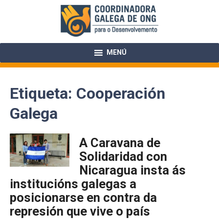
Skip
to
content
MENÚ
Etiqueta:
Cooperación
Galega
A Caravana de
Solidaridad con
Nicaragua insta ás
institucións galegas a
posicionarse en contra da
represión que vive o país