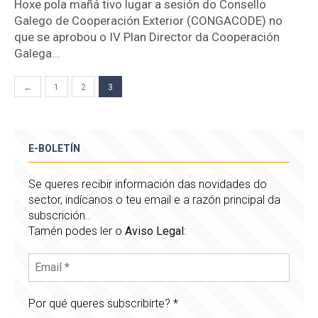
Hoxe pola mañá tivo lugar a sesión do Consello
Galego de Cooperación Exterior (CONGACODE) no
que se aprobou o IV Plan Director da Cooperación
Galega...
Paxinación
←
1
2
3
de
entradas
E-BOLETÍN
Se queres recibir información das novidades do
sector, indícanos o teu email e a razón principal da
subscrición..
Tamén podes ler o
Aviso Legal
:
Por qué queres subscribirte?
*