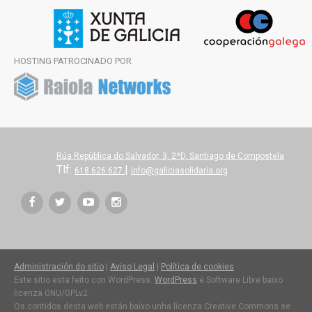
HOSTING PATROCINADO POR
Rúa República do Salvador, 3, 2ºD, Santiago de Compostela
Tlf:
|
618 626 627
info@galiciasolidaria.org
Administración do sitio
|
Aviso Legal
|
Política de cookies
Este sitio esta feito con WordPress.
WordPress
é Software Libre baixo
licenza GNU/GPLv2.
Os contidos desta web están baixo unha licenza Creative Commons se