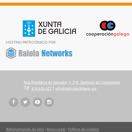
HOSTING PATROCINADO POR
Rúa República do Salvador, 3, 2ºD, Santiago de Compostela
Tlf:
|
618 626 627
info@galiciasolidaria.org
Administración do sitio
|
Aviso Legal
|
Política de cookies