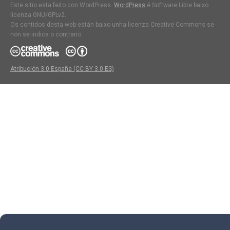
Este sitio esta feito con WordPress.
WordPress
é Software Libre baixo
licenza GNU/GPLv2.
Os contidos desta web están baixo unha licenza Creative Commons se
non se indica o contrario.
Atribución 3.0 España (CC BY 3.0 ES)