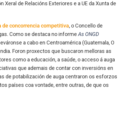
ón Xeral de Relacións Exteriores e a UE da Xunta de
a de concorrencia competitiva
, o Concello de
egas. Como se destaca no informe
As ONGD
s leváronse a cabo en Centroamérica (Guatemala, O
 India. Foron proxectos que buscaron melloras as
tores como a educación, a saúde, o acceso á auga
niciativas que ademais de contar con inversións en
as de potabilización de auga centraron os esforzos
ntos países coa vontade, entre outras, de que os