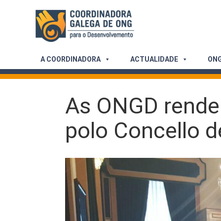
Skip
to
content
A COORDINADORA
ACTUALIDADE
ONG
As ONGD renden
polo Concello d