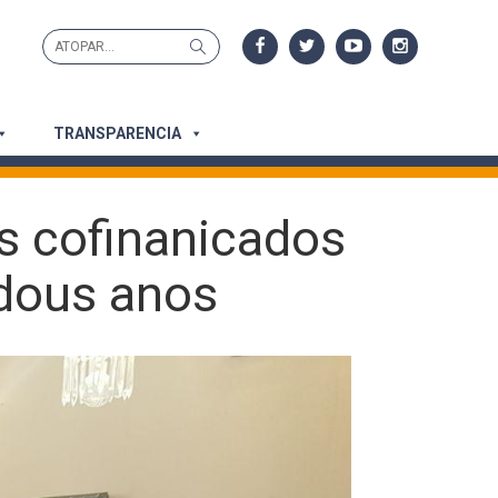
Search
Search
for:
TRANSPARENCIA
s cofinanicados
 dous anos