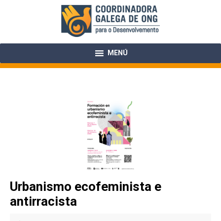
Skip
to
content
MENÚ
Urbanismo ecofeminista e
antirracista