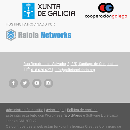
HOSTING PATROCINADO POR
Rúa República do Salvador, 3, 2ºD, Santiago de Compostela
Tlf:
|
618 626 627
info@galiciasolidaria.org
Administración do sitio
|
Aviso Legal
|
Política de cookies
Este sitio esta feito con WordPress.
WordPress
é Software Libre baixo
licenza GNU/GPLv2.
Os contidos desta web están baixo unha licenza Creative Commons se