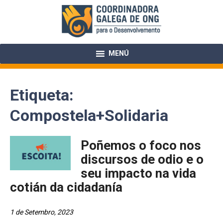
Skip
to
content
MENÚ
Etiqueta:
Compostela+Solidaria
Poñemos o foco nos
discursos de odio e o
seu impacto na vida
cotián da cidadanía
1 de Setembro, 2023