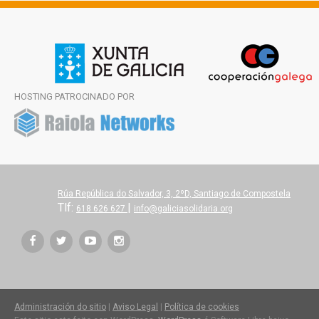
HOSTING PATROCINADO POR
Rúa República do Salvador, 3, 2ºD, Santiago de Compostela
Tlf:
|
618 626 627
info@galiciasolidaria.org
Administración do sitio
|
Aviso Legal
|
Política de cookies