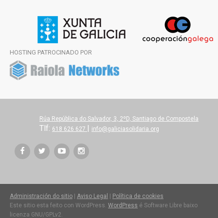
HOSTING PATROCINADO POR
Rúa República do Salvador, 3, 2ºD, Santiago de Compostela
Tlf:
|
618 626 627
info@galiciasolidaria.org
Administración do sitio
|
Aviso Legal
|
Política de cookies
Este sitio esta feito con WordPress.
WordPress
é Software Libre baixo
licenza GNU/GPLv2.