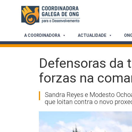
Skip
to
content
A COORDINADORA
ACTUALIDADE
ONG
Defensoras da 
forzas na coma
Sandra Reyes e Modesto Ochoa
que loitan contra o novo proxe