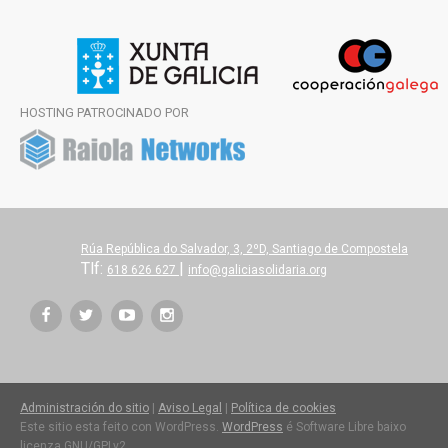
HOSTING PATROCINADO POR
Rúa República do Salvador, 3, 2ºD, Santiago de Compostela
Tlf:
|
618 626 627
info@galiciasolidaria.org
Administración do sitio
|
Aviso Legal
|
Política de cookies
Este sitio esta feito con WordPress.
WordPress
é Software Libre baixo
licenza GNU/GPLv2.