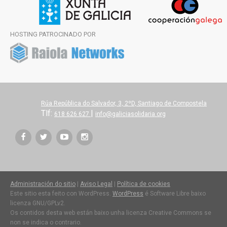
HOSTING PATROCINADO POR
Rúa República do Salvador, 3, 2ºD, Santiago de Compostela
Tlf:
|
618 626 627
info@galiciasolidaria.org
Administración do sitio
|
Aviso Legal
|
Política de cookies
Este sitio esta feito con WordPress.
WordPress
é Software Libre baixo
licenza GNU/GPLv2.
Os contidos desta web están baixo unha licenza Creative Commons se
non se indica o contrario.