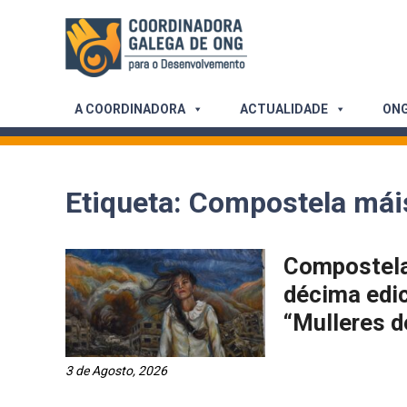
Skip
to
content
A COORDINADORA
ACTUALIDADE
ONG
Etiqueta:
Compostela máis
Compostela
décima edi
“Mulleres d
3 de Agosto, 2026