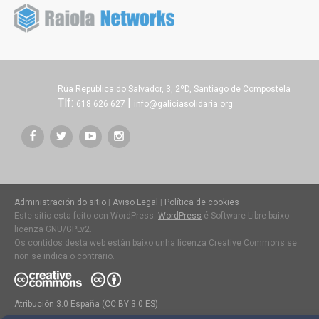
Rúa República do Salvador, 3, 2ºD, Santiago de Compostela
Tlf:
|
618 626 627
info@galiciasolidaria.org
Administración do sitio
|
Aviso Legal
|
Política de cookies
Este sitio esta feito con WordPress.
WordPress
é Software Libre baixo
licenza GNU/GPLv2.
Os contidos desta web están baixo unha licenza Creative Commons se
non se indica o contrario.
Atribución 3.0 España (CC BY 3.0 ES)