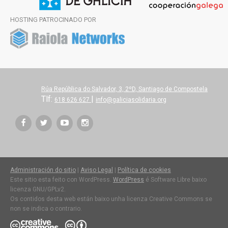
HOSTING PATROCINADO POR
Rúa República do Salvador, 3, 2ºD, Santiago de Compostela
Tlf:
|
618 626 627
info@galiciasolidaria.org
Administración do sitio
|
Aviso Legal
|
Política de cookies
Este sitio esta feito con WordPress.
WordPress
é Software Libre baixo
licenza GNU/GPLv2.
Os contidos desta web están baixo unha licenza Creative Commons se
non se indica o contrario.