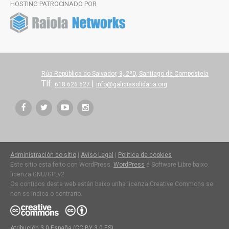
HOSTING PATROCINADO POR
Rúa República do Salvador, 3, 2ºD, Santiago de Compostela
Tlf:
|
618 626 627
info@galiciasolidaria.org
Administración do sitio
|
Aviso Legal
|
Política de cookies
Este sitio esta feito con WordPress.
WordPress
é Software Libre baixo
licenza GNU/GPLv2.
Os contidos desta web están baixo unha licenza Creative Commons se
non se indica o contrario.
Atribución 3.0 España (CC BY 3.0 ES)