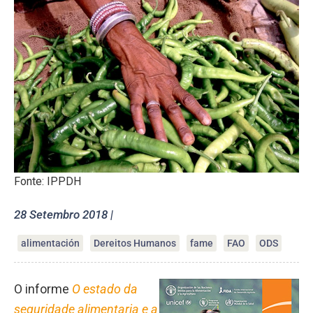
Fonte: IPPDH
28 Setembro 2018 |
alimentación
Dereitos Humanos
fame
FAO
ODS
O informe
O estado da
seguridade alimentaria e a