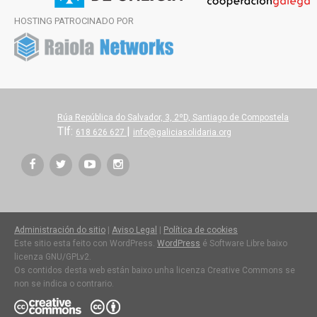
HOSTING PATROCINADO POR
Rúa República do Salvador, 3, 2ºD, Santiago de Compostela
Tlf:
|
618 626 627
info@galiciasolidaria.org
Administración do sitio
|
Aviso Legal
|
Política de cookies
Este sitio esta feito con WordPress.
WordPress
é Software Libre baixo
licenza GNU/GPLv2.
Os contidos desta web están baixo unha licenza Creative Commons se
non se indica o contrario.