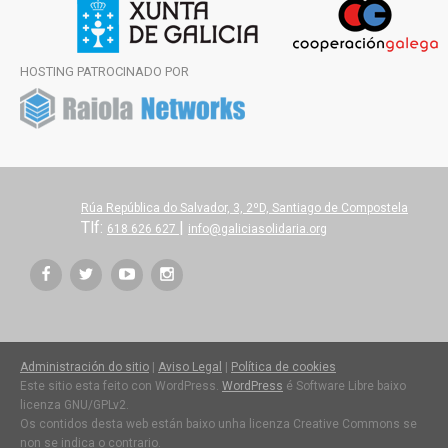
HOSTING PATROCINADO POR
Rúa República do Salvador, 3, 2ºD, Santiago de Compostela
Tlf:
|
618 626 627
info@galiciasolidaria.org
Administración do sitio
|
Aviso Legal
|
Política de cookies
Este sitio esta feito con WordPress.
WordPress
é Software Libre baixo
licenza GNU/GPLv2.
Os contidos desta web están baixo unha licenza Creative Commons se
non se indica o contrario.