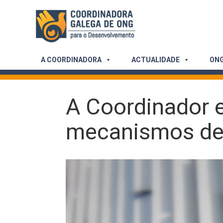
Skip
to
content
A COORDINADORA
ACTUALIDADE
ONG
A Coordinador 
mecanismos de c